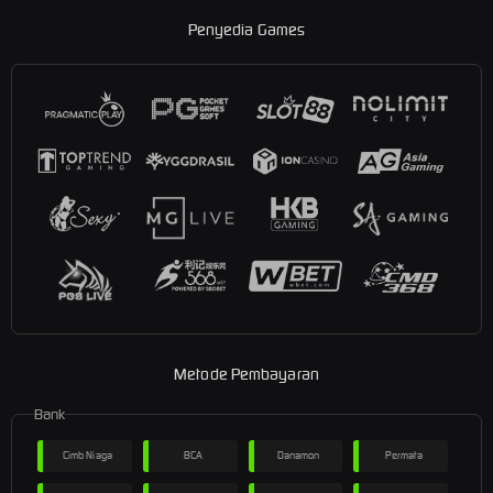
Penyedia Games
Metode Pembayaran
Bank
Cimb Niaga
BCA
Danamon
Permata