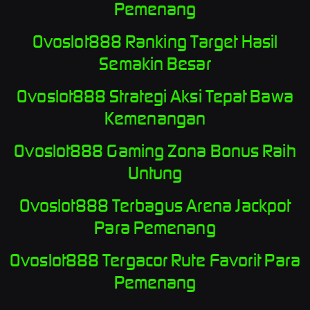
Pemenang
Ovoslot888 Ranking Target Hasil
Semakin Besar
Ovoslot888 Strategi Aksi Tepat Bawa
Kemenangan
Ovoslot888 Gaming Zona Bonus Raih
Untung
Ovoslot888 Terbagus Arena Jackpot
Para Pemenang
Ovoslot888 Tergacor Rute Favorit Para
Pemenang