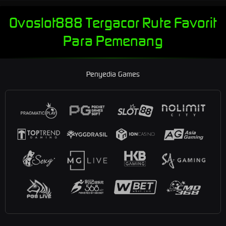
Ovoslot888 Tergacor Rute Favorit
Para Pemenang
Penyedia Games