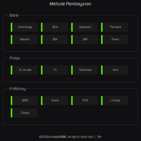
Metode Pembayaran
Bank
Cimb Niaga
BCA
Danamon
Permata
Mandiri
BNI
BRI
Panin
Pulsa
XL Axiata
Tri
Telkomsel
Axis
E-Money
QRIS
Dana
OVO
LinkAja
Gopay
©2026
ovoslot888
. All rights reserved | 18+