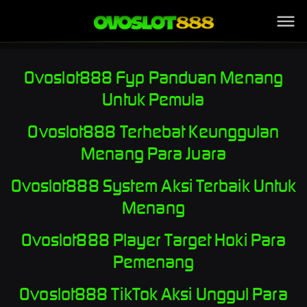
Link Alternatif
Ovoslot888 Fyp Panduan Menang
Untuk Pemula
Ovoslot888 Terhebat Keunggulan
Menang Para Juara
Ovoslot888 System Aksi Terbaik Untuk
Menang
Ovoslot888 Player Target Hoki Para
Pemenang
Ovoslot888 TikTok Aksi Unggul Para